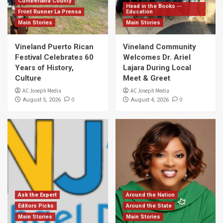
Cumberland County
Head in the Books --
Front Runner La Prensa
Education
Main Stories
Main Stories
Vineland Puerto Rican
Vineland Community
Festival Celebrates 60
Welcomes Dr. Ariel
Years of History,
Lajara During Local
Culture
Meet & Greet
AC Joseph Media
AC Joseph Media
0
0
August 5, 2026
August 4, 2026
Ask the Expert
Around the Nation
Editors Picks
Around the State
Main Stories
Main Stories