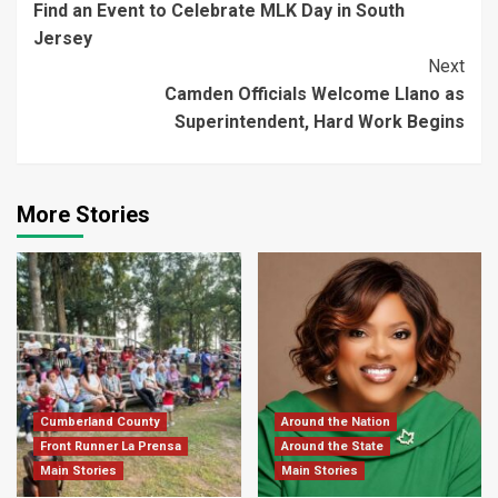
Find an Event to Celebrate MLK Day in South
Reading
Jersey
Next
Camden Officials Welcome Llano as
Superintendent, Hard Work Begins
More Stories
Cumberland County
Around the Nation
Front Runner La Prensa
Around the State
Main Stories
Main Stories