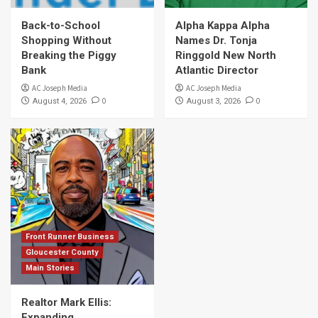
Back-to-School
Alpha Kappa Alpha
Shopping Without
Names Dr. Tonja
Breaking the Piggy
Ringgold New North
Bank
Atlantic Director
AC Joseph Media
AC Joseph Media
0
0
August 4, 2026
August 3, 2026
Front Runner Business
Gloucester County
Main Stories
Realtor Mark Ellis:
Expanding