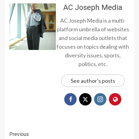
AC Joseph Media
AC Joseph Media is a multi-
platform umbrella of websites
and social media outlets that
focuses on topics dealing with
diversity issues, sports,
politics, etc.
See author's posts
Continue
Previous