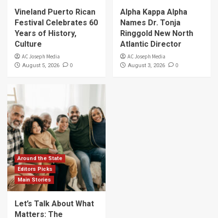
Vineland Puerto Rican
Alpha Kappa Alpha
Festival Celebrates 60
Names Dr. Tonja
Years of History,
Ringgold New North
Culture
Atlantic Director
AC Joseph Media
AC Joseph Media
0
0
August 5, 2026
August 3, 2026
Around the State
Editors Picks
Main Stories
Let’s Talk About What
Matters: The